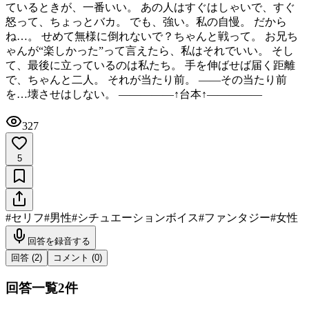
ているときが、一番いい。 あの人はすぐはしゃいで、すぐ
怒って、ちょっとバカ。 でも、強い。私の自慢。 だから
ね…。 せめて無様に倒れないで？ちゃんと戦って。 お兄ち
ゃんが“楽しかった”って言えたら、私はそれでいい。 そし
て、最後に立っているのは私たち。 手を伸ばせば届く距離
で、ちゃんと二人。 それが当たり前。 ——その当たり前
を…壊させはしない。 ―――――↑台本↑―――――
327
5
#
セリフ
#
男性
#
シチュエーションボイス
#
ファンタジー
#
女性
回答を録音する
回答 (
2
)
コメント (
0
)
回答一覧
2
件