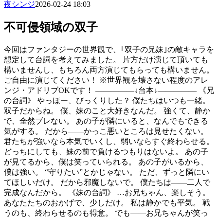
夜シンジ
2026-02-24 18:03
不可侵領域の双子
今回はファンタジーの世界観で、｢双子の兄妹｣の敵キャラを
想定して台詞を考えてみました。 片方だけ演じて頂いても
構いませんし、もちろん両方演じてもらっても構いません。
ご自由に演じてください！ ※世界観を壊さない程度のアレ
ンジ・アドリブOKです！ ―――――↓台本↓――――― 《兄
の台詞》 やっほー、びっくりした？ 僕たちはいつも一緒。
双子だからね。 僕、妹のこと大好きなんだ。 強くて、静か
で、全然ブレない。 あの子が隣にいると、なんでもできる
気がする。 だから——かっこ悪いところは見せたくない。
君たちが強いなら本気でいくし、弱いならすぐ終わらせる。
どっちにしても、妹の前で負けるつもりはないよ。 あの子
が見てるから、僕は笑っていられる。 あの子がいるから、
僕は強い。 “守りたい”とかじゃない。 ただ、ずっと隣にい
てほしいだけ。 だから邪魔しないで。 僕たちは——二人で
完成なんだから。 《妹の台詞》 …お兄ちゃん、楽しそう。
あなたたちのおかげで、少しだけ。 私は静かでも平気。 戦
うのも、終わらせるのも得意。 でも——お兄ちゃんが笑っ