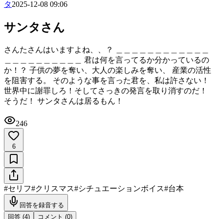
タ
2025-12-08 09:06
サンタさん
さんたさんはいますよね、、？ ＿＿＿＿＿＿＿＿＿＿＿＿
＿＿＿＿＿＿＿＿＿＿ 君は何を言ってるか分かっているの
か！？ 子供の夢を奪い、大人の楽しみを奪い、 産業の活性
を阻害する。 そのような事を言った君を、私は許さない！
世界中に謝罪しろ！そしてさっきの発言を取り消すのだ！
そうだ！ サンタさんは居るもん！
246
6
#
セリフ
#
クリスマス
#
シチュエーションボイス
#
台本
回答を録音する
回答 (
4
)
コメント (
0
)