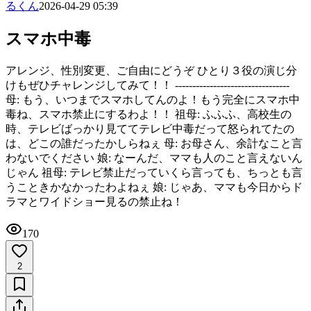
るくん
2026-04-29 05:39
スマホ中毒
アレンジ、性別変更、ご自由にどうぞ ひとり３役の演じ分
けもぜひチャレンジしてみて！！ ---------------------------------
母: もう、いつまでスマホしてんのよ！もう完全にスマホ中
毒ね、スマホ禁止にするわよ！！ 祖母: ふふふ、高校生の
時、テレビばっかり見ててテレビ中毒だって怒られてたの
は、どこの誰だったかしらねぇ 母: お母さん、余計なこと言
わないでください 娘: なーんだ、ママも人のこと言えないん
じゃん 祖母: テレビ禁止だっていくら言っても、ちっとも言
うこときかなかったわよねぇ 娘: じゃあ、ママも今日からド
ラマとワイドショー見るの禁止ね！
170
2