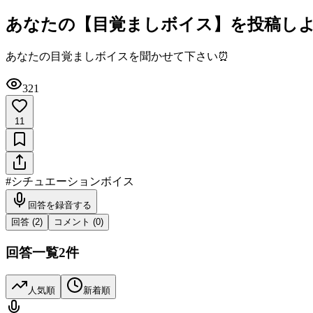
あなたの【目覚ましボイス】を投稿し
あなたの目覚ましボイスを聞かせて下さい⏰
321
11
#
シチュエーションボイス
回答を録音する
回答 (
2
)
コメント (
0
)
回答一覧
2
件
人気順
新着順