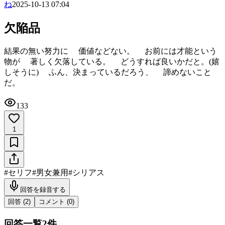
ね
2025-10-13 07:04
欠陥品
結果の無い努力に 価値などない。 お前には才能という
物が 著しく欠落している。 どうすれば良いかだと。(嬉
しそうに) ふん、決まっているだろう、 諦めないこと
だ。
133
1
#
セリフ
#
男女兼用
#
シリアス
回答を録音する
回答 (
2
)
コメント (
0
)
回答一覧
2
件