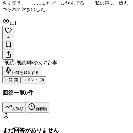
さく笑う。 「……またビール飲んでるー」 私の声に、娘も
つられて吹き出した。
111
4
#
朗読
#
朗読劇
#
ゆんの台本
回答を録音する
回答 (
0
)
コメント (
0
)
回答一覧
0
件
人気順
新着順
まだ回答がありません