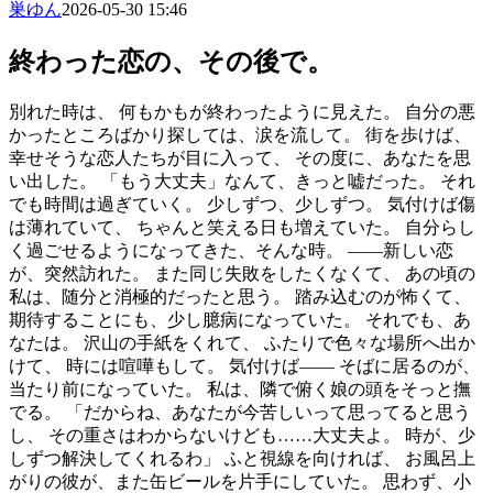
巣ゆん
2026-05-30 15:46
終わった恋の、その後で。
別れた時は、 何もかもが終わったように見えた。 自分の悪
かったところばかり探しては、涙を流して。 街を歩けば、
幸せそうな恋人たちが目に入って、 その度に、あなたを思
い出した。 「もう大丈夫」なんて、きっと嘘だった。 それ
でも時間は過ぎていく。 少しずつ、少しずつ。 気付けば傷
は薄れていて、 ちゃんと笑える日も増えていた。 自分らし
く過ごせるようになってきた、そんな時。 ――新しい恋
が、突然訪れた。 また同じ失敗をしたくなくて、 あの頃の
私は、随分と消極的だったと思う。 踏み込むのが怖くて、
期待することにも、少し臆病になっていた。 それでも、あ
なたは。 沢山の手紙をくれて、 ふたりで色々な場所へ出か
けて、 時には喧嘩もして。 気付けば―― そばに居るのが、
当たり前になっていた。 私は、隣で俯く娘の頭をそっと撫
でる。 「だからね、あなたが今苦しいって思ってると思う
し、 その重さはわからないけども……大丈夫よ。 時が、少
しずつ解決してくれるわ」 ふと視線を向ければ、 お風呂上
がりの彼が、また缶ビールを片手にしていた。 思わず、小