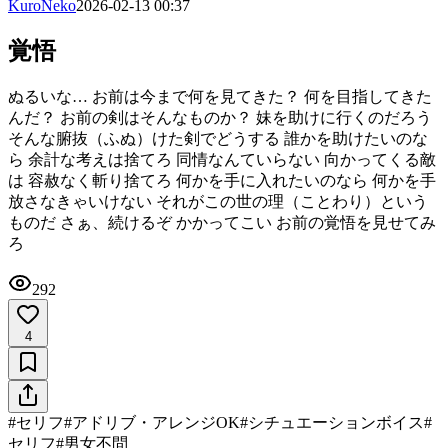
KuroNeko
2026-02-13 00:37
覚悟
ぬるいな… お前は今まで何を見てきた？ 何を目指してきた
んだ？ お前の剣はそんなものか？ 妹を助けに行くのだろう
そんな腑抜（ふぬ）けた剣でどうする 誰かを助けたいのな
ら 余計な考えは捨てろ 同情なんていらない 向かってくる敵
は 容赦なく斬り捨てろ 何かを手に入れたいのなら 何かを手
放さなきゃいけない それがこの世の理（ことわり）という
ものだ さぁ、続けるぞ かかってこい お前の覚悟を見せてみ
ろ
292
4
#
セリフ
#
アドリブ・アレンジOK
#
シチュエーションボイス
#
セリフ
#
男女不問