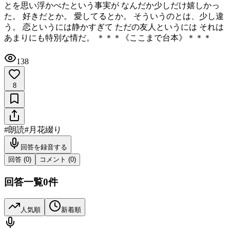
とを思い浮かべたという事実が なんだか少しだけ嬉しかっ
た。 好きだとか。 愛してるとか。 そういうのとは、少し違
う。 恋というには静かすぎて ただの友人というには それは
あまりにも特別な情だ。 ＊＊＊《ここまで台本》＊＊＊
138
8
#
朗読
#
月花綴り
回答を録音する
回答 (
0
)
コメント (
0
)
回答一覧
0
件
人気順
新着順