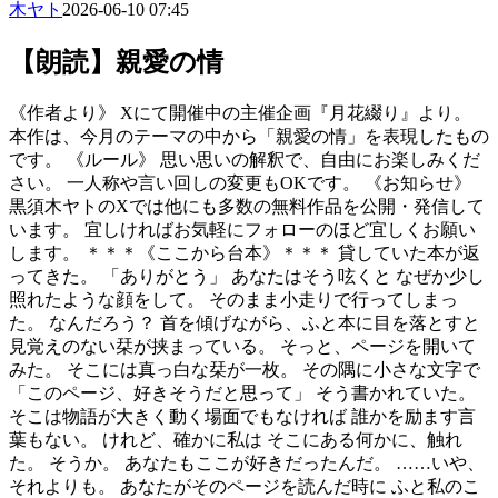
木ヤト
2026-06-10 07:45
【朗読】親愛の情
《作者より》 Xにて開催中の主催企画『月花綴り』より。
本作は、今月のテーマの中から「親愛の情」を表現したもの
です。 《ルール》 思い思いの解釈で、自由にお楽しみくだ
さい。 一人称や言い回しの変更もOKです。 《お知らせ》
黒須木ヤトのXでは他にも多数の無料作品を公開・発信して
います。 宜しければお気軽にフォローのほど宜しくお願い
します。 ＊＊＊《ここから台本》＊＊＊ 貸していた本が返
ってきた。 「ありがとう」 あなたはそう呟くと なぜか少し
照れたような顔をして。 そのまま小走りで行ってしまっ
た。 なんだろう？ 首を傾げながら、ふと本に目を落とすと
見覚えのない栞が挟まっている。 そっと、ページを開いて
みた。 そこには真っ白な栞が一枚。 その隅に小さな文字で
「このページ、好きそうだと思って」 そう書かれていた。
そこは物語が大きく動く場面でもなければ 誰かを励ます言
葉もない。 けれど、確かに私は そこにある何かに、触れ
た。 そうか。 あなたもここが好きだったんだ。 ……いや、
それよりも。 あなたがそのページを読んだ時に ふと私のこ