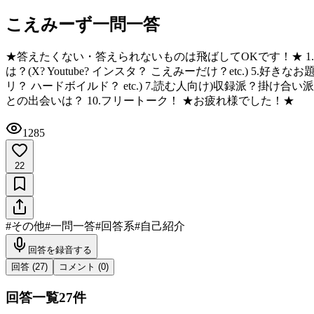
こえみーず一問一答
★答えたくない・答えられないものは飛ばしてOKです！★ 1.お名
は？(X? Youtube? インスタ？ こえみーだけ？etc.) 5.
リ？ ハードボイルド？ etc.) 7.読む人向け)収録派？掛け合い
との出会いは？ 10.フリートーク！ ★お疲れ様でした！★
1285
22
#
その他
#
一問一答
#
回答系
#
自己紹介
回答を録音する
回答 (
27
)
コメント (
0
)
回答一覧
27
件