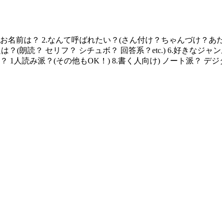
前は？ 2.なんて呼ばれたい？(さん付け？ちゃんづけ？あだ名？et
好きなお題は？(朗読？ セリフ？ シチュボ？ 回答系？etc.) 6.好き
派？ 1人読み派？(その他もOK！) 8.書く人向け) ノート派？ 