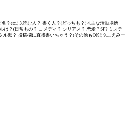
c.) 3.読む人？ 書く人？(どっちも？) 4.主な活動場所
なジャンルは？(日常もの？ コメディ？ シリアス？ 恋愛？SF? ミステ
デジタル派？ 投稿欄に直接書いちゃう？(その他もOK!) 9.こえみー