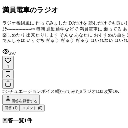
満員電車のラジオ
ラジオ番組風に 作ってみました DJだけを 読むだけでも良いし 歌 だけを
ｶﾗ-----------------‪✂︎ 毎朝 通勤通学などで 満員
楽しめたり 出来たりします そんな あなたに おすすめの曲を 選曲しました では 
でんしゃは いりぐち ぎゅう ぎゅう ぎゅう はいれない はい
297
1
#
シチュエーションボイス
#
歌ってみた
#
ラジオDJ
#
改変OK
回答を録音する
回答 (
1
)
コメント (
0
)
回答一覧
1
件