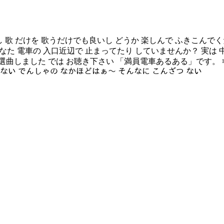
 歌うだけでも良いし どうか 楽しんで ふきこんでください。 (もちろん 改変
電車に 乗ってる あなた 電車の 入口近辺で 止まってたり していませんか？
お聴き下さい 「満員電車あるある」です。 ‪✂︎‬-----------------
れない でんしゃの なかほどはぁ～ そんなに こんざつ ない