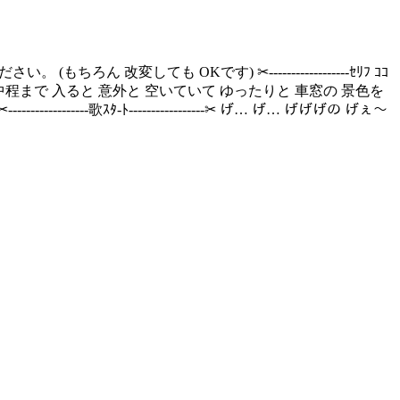
しても OKです) ‪✂︎‬------------------ｾﾘﾌ ｺｺ
 実は 中程まで 入ると 意外と 空いていて ゆったりと 車窓の 景色を
-歌ｽﾀ-ﾄ-----------------‪✂︎ げ… げ… げげげの げぇ～