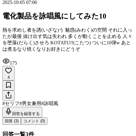
2025-10-05 07:06
電化製品を詠唱風にしてみた10
熱を求めし者を誘(いざな)う 魅惑(みわく)の空間 それに入っ
たが最後 抜け出す気は失われ 多くが動くことを止める 人々
を堕落(だらく)させろ KOTATU!!(こたつ) ついに10弾w あと
は煮るなり焼くなりお好きにどうぞ
175
4
#
セリフ
#
男女兼用
#
詠唱風
回答を録音する
回答 (
3
)
コメント (
0
)
回答一覧
3
件