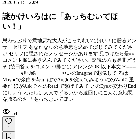
2026-05-15 12:09
謎かけいろはに「あっちむいてほ
い！」
思わせぶりで意地悪な大人がこっちむいてほい！に贈るアン
サーセリフ あなたなりの意地悪を込めて演じてみてくださ
い セリフに隠されたメッセージがあります 見つけたら是非
コメント欄に書き込んでみてください。黙読の方も是非どう
ぞ (後日答えをコメント欄にて) アレンジOK 以下本文 ‪✂︎‬------
------------ｷﾘﾄﾘ線-----------------‪✂︎ ​いのImagineで想像して ろは
Maybeで余白を与え はでAngleを変えてみよう にのWaitも重
要だ ほがAskで へのRead で繋げてみて とのEyeが交わりEnd
にしよう わたしは大人でずるいから遠回しにこんな意地悪
を贈るのさ 「あっちむいてほい」
154
1