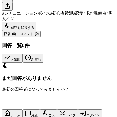
#
シチュエーションボイス
#
初心者歓迎
#
恋愛
#
求む熟練者
#
男
女不問
回答を録音する
回答 (
0
)
コメント (
0
)
回答一覧
0
件
人気順
新着順
まだ回答がありません
最初の回答者になってみませんか？
ホーム
お題
こえ
ライブ
ログイン