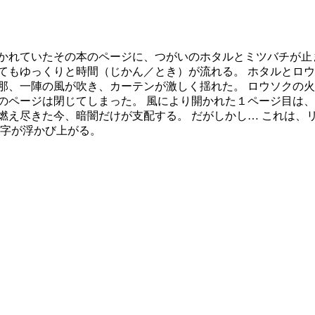
かれていたその本のページに、つがいのホタルとミツバチが止
てもゆっくりと時間（じかん／とき）が流れる。 ホタルとロウ
那、一陣の風が吹き、カーテンが激しく揺れた。 ロウソクの火
のページは閉じてしまった。 風により開かれた１ページ目は、
燃え尽きた今、暗闇だけが支配する。 だがしかし… これは、リ
文字が浮かび上がる。