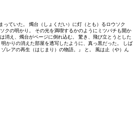
まっていた。 燭台（しょくだい）に灯（とも）るロウソク
ソクの明かり。 その光を満喫するかのようにミツバチも開か
は消え、燭台がページに倒れ込む。 驚き、飛び立とうとした
 明かりの消えた部屋を透写したように、真っ黒だった。 しば
ゾレアの再生（はじまり）の物語。』 と。 風は止（や）ん