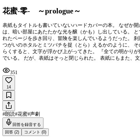
花蜜-零- ～prologue～
表紙もタイトルも書いていないハードカバーの本。 なぜか開
は、暗い部屋にあたたかな光を醸（かも）し出している。 と
れたページを歩き回り、冒険を楽しんでいるようだった。 刹
つがいのホタルとミツバチを捉（とら）えるかのように、 そ
らくすると、文字が浮かび上がってきた。 『全ての明かりが
でいる。 だが、表紙はそっと閉じられた。 表紙にもまた、
351
14
#
朗読
#
花蜜
#
声劇
回答を録音する
回答 (
2
)
コメント (
0
)