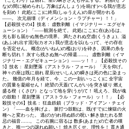
（ことわり）は崩れ、星の瞬きさえも停止する。 刹那(せつ
な)の間に秘められし 万象(ばんしょう)を統(す)べる我が意志
を刻め！ 此処(ここ)に終焉(しゅうえん)の扉が開かれる
――。 次元崩壊（ディメンション・ラプチャー）！！」
【必殺技その4】 ​技名： 虚数剥離（イマジナリー・エグゼキ
ューション） ​ ​「――観測を絶て。 此処(ここ)に在(あ)るは、
光も影も届かぬ無色の境界。 満たされぬ空虚(くうきょ)、溢
(あふ)れ出す混沌(カオス) 我が意志を以(もっ)て、その存在
を否定せん。 概念(がいねん)の檻(おり)を砕き、因果の糸を
断ち切れ！ 灰すら残さぬ無への帰還……。 虚数剥離（イマ
ジナリー・エグゼキューション）――ッ！！」 ​ 【必殺技その
5】 ​技名： 星刻墜落（アストラル・フォール） ​「天を仰げ。
神々の座は既に崩れ 星辰(せいしん)の瞬きは死の色に染まっ
た。 幾億の年月を経て、今、この一刻(いっこく)に 全宇宙
の質量を凝縮せん！ 絶望の天蓋(てんがい)を突き破り 燃え
盛る楔（くさび）となって地を穿(うが)て！ 吼えろ、我が魂
の鼓動！ 星刻墜落（アストラル・フォール）ッ！！」 【必
殺技その6】 ​技名： 狂血鉄鎖（ブラッド・アイアン・チェイ
ン） ​ ​「――血を捧げよ。 脈打つ鼓動は、既(すで)に煉獄の火
種へと変わった。 逃(のが)れ得ぬ鉄の呪い 解き放たれる禁
忌の福音……。 この右腕に宿るは 数多(あまた)の亡者の嘆
きと、唯一つの譲れぬ願い！ 焼き尽くせ、理性を！ 貫き通