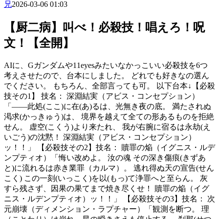
兄
2026-03-06 01:03
【厨二病】叫べ！必殺技！唱えろ！呪
文！【全開】
AIに、Gガンダムや11eyesみたいなかっこいい必殺技を6つ
考えさせたので、台本にしました。 どれでも好きなの選ん
でください。 もちろん、全部言っても可。 以下台本↓ ​【必殺
技その1】 技名： 深淵結実（アビス・コンセプション） ​ ​
「――此処(ここ)に在(あ)るは、光無き夜の底。 満たされぬ
渇求(かっきゅう)は、 境界を越えて全ての形あるものを拒絶
せん。 虚空(こくう)より来たれ、 我が右腕に宿るは永劫(え
いごう)の沈黙！ 深淵結実（アビス・コンセプション）
ッ！！」 【必殺技その2】 ​技名： 贖罪の焔（イグニス・ルデ
ンプティオ） ​「悔い改めよ。 汝の魂 その深き傷痕(きずあ
と)に流れるは赤き業罪（カルマ）。 逃れ得ぬ天の宣告(せん
こく) この一刻(いっこく)を以(もっ)て浄罪へと至らん。 灰
すら残さず、因果の果てまで焼き尽くせ！ 贖罪の焔（イグ
ニス・ルデンプティオ）ッ！！」 【必殺技その3】 ​技名： 次
元崩壊（ディメンション・ラプチャー） ​ ​「観測を断つ。 理