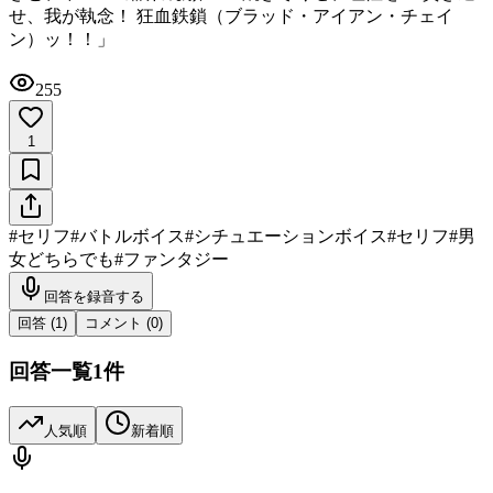
せ、我が執念！ 狂血鉄鎖（ブラッド・アイアン・チェイ
ン）ッ！！」
255
1
#
セリフ
#
バトルボイス
#
シチュエーションボイス
#
セリフ
#
男
女どちらでも
#
ファンタジー
回答を録音する
回答 (
1
)
コメント (
0
)
回答一覧
1
件
人気順
新着順