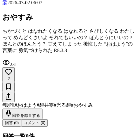
零
2026-03-02 06:07
おやすみ
ちかづくと はなれたくなる はなれると さびしくなる わたし
って めんどくさいよ それでもいいの？ ほんとうにいいの？
ほんとのほんとう？ 甘えてしまった 後悔した “おはよう”の
言葉に 勇気づけられた R8.3.3
231
2
#
朗読
#
おはよう
#
碧井零
#
光る碧
#
おやすみ
回答を録音する
回答 (
0
)
コメント (
0
)
回答一覧
0
件