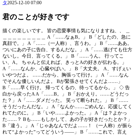
タ
2025-12-10 07:00
君のことが好きです
描くの楽しいです。 皆の恋愛事情も気になりますね、、 ＿
＿＿＿＿＿＿＿＿＿ A「……なぁB。」 B「どしたの、急に
真顔で。」 A「……（一人称）、言うわ。」 B「……ああ。
ついにあの子に告白、するんだな。」 A「……逃げても仕方
ないし。今日、言ってくる。」 B「……うん。 行ってこ
い、A。 ちゃんと伝えれば、きっとAの好きが伝わる。」
A「……なんか、心臓やばい。」 B「大丈夫。 A、すげぇい
いやつだよ。 ……だから、胸張って行け。」 A「……なん
でそんな優しいんだよ。 Bが緊張させてくんだよ……」
B「……早く行け。 帰ってくるの、待ってるから。」 ◇ 告
白から戻ったA A「……B。」 B「おかえり。……どうだっ
た？」 A「……ダメだった。 笑って断られた。」 B「……
そうだったんだな。」 A「なんか……ごめんな。応援してく
れてたのに。」 B「いや……よかった。」 A「は？よかっ
た……？ Bも……もしかして、あの子が好きだったとか？」
B「違う。」 A「じゃあなんでだよ……！ （一人称）が振ら
れて“よかった”ってどういう——」 B「……これで、言え