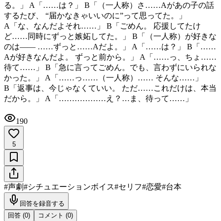
る。」 A「……は？」 B「（一人称）さ……Aがあの子の話
するたび、 “届かなきゃいいのに”って思ってた。」
A「な、なんだよそれ……」 B「ごめん。 応援してたけ
ど……同時にずっと嫉妬してた。」 B「（一人称）が好きな
のは—— ……ずっと……Aだよ。」 A「……は？」 B「……
Aが好きなんだよ。 ずっと前から。」 A「……っ、ちょ……
待て……」 B「急に言ってごめん。でも、言わずにいられな
かった。」 A「……っ……（一人称）…… そんな……」
B「返事は、今じゃなくていい。 ただ……これだけは、本当
だから。」 A「………………え？…ま、待って……」
190
5
#
声劇
#
シチュエーションボイス
#
セリフ
#
恋愛
#
台本
回答を録音する
回答 (
0
)
コメント (
0
)