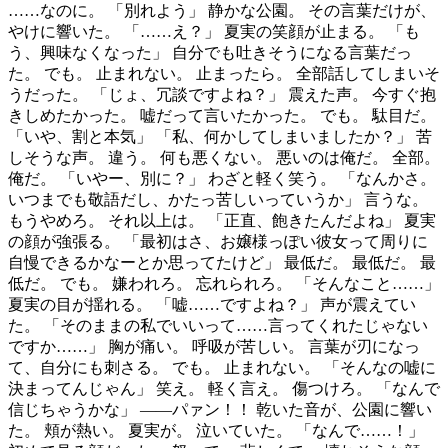
……なのに。 「別れよう」 静かな公園。 その言葉だけが、
やけに響いた。 「……え？」 夏実の笑顔が止まる。 「も
う、興味なくなった」 自分でも吐きそうになる言葉だっ
た。 でも。 止まれない。 止まったら。 全部話してしまいそ
うだった。 「じょ、冗談ですよね？」 震えた声。 今すぐ抱
きしめたかった。 嘘だって言いたかった。 でも。 駄目だ。
「いや、割と本気」 「私、何かしてしまいましたか？」 苦
しそうな声。 違う。 何も悪くない。 悪いのは俺だ。 全部。
俺だ。 「いやー、別に？」 わざと軽く笑う。 「なんかさ。
いつまでも敬語だし、かたっ苦しいっていうか」 言うな。
もうやめろ。 それ以上は。 「正直、飽きたんだよね」 夏実
の顔が強張る。 「最初はさ、お嬢様っぽい彼女って周りに
自慢できるかなーとか思ってたけど」 最低だ。 最低だ。 最
低だ。 でも。 嫌われろ。 忘れられろ。 「そんなこと……」
夏実の目が揺れる。 「嘘……ですよね？」 声が震えてい
た。 「そのままの私でいいって……言ってくれたじゃない
ですか……」 胸が痛い。 呼吸が苦しい。 言葉が刃になっ
て、自分にも刺さる。 でも。 止まれない。 「そんなの嘘に
決まってんじゃん」 笑え。 軽く言え。 傷つけろ。 「なんで
信じちゃうかな」 ――パァン！！ 乾いた音が、公園に響い
た。 頬が熱い。 夏実が。 泣いていた。 「なんで……！」