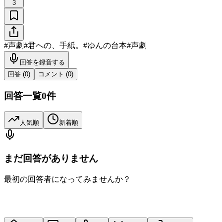
3
#
声劇
#
君への、手紙。
#
ゆんの台本
#
声劇
回答を録音する
回答 (
0
)
コメント (
0
)
回答一覧
0
件
人気順
新着順
まだ回答がありません
最初の回答者になってみませんか？