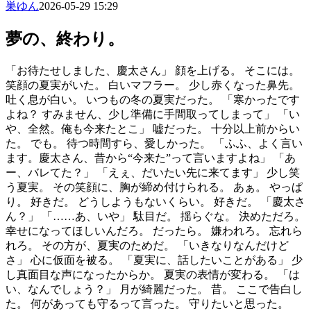
巣ゆん
2026-05-29 15:29
夢の、終わり。
「お待たせしました、慶太さん」 顔を上げる。 そこには。
笑顔の夏実がいた。 白いマフラー。 少し赤くなった鼻先。
吐く息が白い。 いつもの冬の夏実だった。 「寒かったです
よね？ すみません、少し準備に手間取ってしまって」 「い
や、全然。俺も今来たとこ」 嘘だった。 十分以上前からい
た。 でも。 待つ時間すら、愛しかった。 「ふふ、よく言い
ます。慶太さん、昔から“今来た”って言いますよね」 「あ
ー、バレてた？」 「えぇ、だいたい先に来てます」 少し笑
う夏実。 その笑顔に、胸が締め付けられる。 あぁ。 やっぱ
り。 好きだ。 どうしようもないくらい。 好きだ。 「慶太さ
ん？」 「……あ、いや」 駄目だ。 揺らぐな。 決めただろ。
幸せになってほしいんだろ。 だったら。 嫌われろ。 忘れら
れろ。 その方が、夏実のためだ。 「いきなりなんだけど
さ」 心に仮面を被る。 「夏実に、話したいことがある」 少
し真面目な声になったからか。 夏実の表情が変わる。 「は
い、なんでしょう？」 月が綺麗だった。 昔。 ここで告白し
た。 何があっても守るって言った。 守りたいと思った。