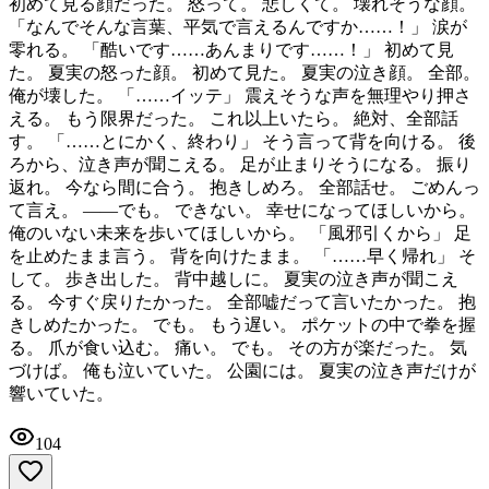
初めて見る顔だった。 怒って。 悲しくて。 壊れそうな顔。
「なんでそんな言葉、平気で言えるんですか……！」 涙が
零れる。 「酷いです……あんまりです……！」 初めて見
た。 夏実の怒った顔。 初めて見た。 夏実の泣き顔。 全部。
俺が壊した。 「……イッテ」 震えそうな声を無理やり押さ
える。 もう限界だった。 これ以上いたら。 絶対、全部話
す。 「……とにかく、終わり」 そう言って背を向ける。 後
ろから、泣き声が聞こえる。 足が止まりそうになる。 振り
返れ。 今なら間に合う。 抱きしめろ。 全部話せ。 ごめんっ
て言え。 ――でも。 できない。 幸せになってほしいから。
俺のいない未来を歩いてほしいから。 「風邪引くから」 足
を止めたまま言う。 背を向けたまま。 「……早く帰れ」 そ
して。 歩き出した。 背中越しに。 夏実の泣き声が聞こえ
る。 今すぐ戻りたかった。 全部嘘だって言いたかった。 抱
きしめたかった。 でも。 もう遅い。 ポケットの中で拳を握
る。 爪が食い込む。 痛い。 でも。 その方が楽だった。 気
づけば。 俺も泣いていた。 公園には。 夏実の泣き声だけが
響いていた。
104