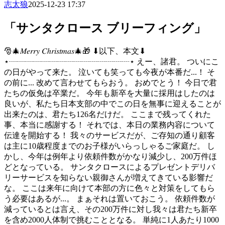
志太狼
2025-12-23 17:37
「サンタクロース ブリーフィング」
🎅🎄𝑀𝑒𝑟𝑟𝑦 𝐶ℎ𝑟𝑖𝑠𝑡𝑚𝑎𝑠🎄🎁 ⬇以下、本文⬇
⋆┈┈┈┈┈┈┈┈┈┈┈┈┈┈┈⋆ えー、諸君。 ついにこ
の日がやって来た。 泣いても笑っても今夜が本番だ...！ そ
の前に... 改めて言わせてもらおう。 おめでとう！ 今日で君
たちの仮免は卒業だ。 今年も新卒を大量に採用はしたのは
良いが、私たち日本支部の中でこの日を無事に迎えることが
出来たのは、君たち126名だけだ。 ここまで残ってくれた
事、本当に感謝する！ それでは、本日の業務内容について
伝達を開始する！ 我々のサービスだが、ご存知の通り顧客
は主に10歳程度までのお子様がいらっしゃるご家庭だ。 し
かし、今年は例年より依頼件数がかなり減少し、200万件ほ
どとなっている。 サンタクロースによるプレゼントデリバ
リーサービスを知らない親御さんが増えてきている影響だ
な。 ここは来年に向けて本部の方に色々と対策をしてもら
う必要はあるが...。 まぁそれは置いておこう。 依頼件数が
減っているとは言え、その200万件に対し我々は君たち新卒
を含め2000人体制で挑むこととなる。 単純に1人あたり1000