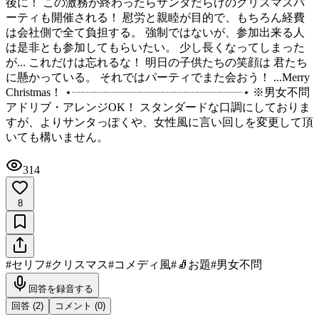
後に！ この激務が終わったらサンタだらけのクリスマスパ
ーティも開催される！ 慰労と親睦が目的で、もちろん経費
は会社側で全て負担する。 強制ではないが、参加出来る人
は是非とも参加してもらいたい。 少し長くなってしまった
が... これだけは忘れるな！ 明日の子供たちの笑顔は 君たち
に懸かっている。 それではパーティでまた会おう！ ...Merry
Christmas！ ⋆┈┈┈┈┈┈┈┈┈┈┈┈┈┈┈⋆ ※男女不問
アドリブ・アレンジOK！ スタンダードな口調にしておりま
すが、よりサンタっぽくや、女性風に言い回しを変更して頂
いても構いません。
314
8
#
セリフ
#
クリスマス
#
コメディ風
#
🧦お題
#
男女不問
回答を録音する
回答 (
2
)
コメント (
0
)