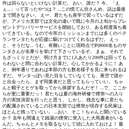
件は回らないといけない計算だ。 おい、誰だ？ 今、「え
ぇ...」って言ったやつは？ ...この慌てん坊さんめ、話は最後
まで聞きなさい。 えー、君たちも座学で習っているはずだ
が、アメリカ支部では文化の違いで既に今月の上旬からプレ
ゼントデリバリーサービスを開始しており、ある程度落ち着
いてきている。なので今宵のミッションまでには多くのベテ
ランサンタたちが応援に駆けつけてくれるはずだ。 えっ
と、そうだな... うむ、有難いことに現時点で約8000名ものサ
ンタさんが名乗りを挙げて下さっているぞ。 まぁ、それで
もざっくりとだが、明け方までに1人あたり200件は回っても
らわないと間に合わない計算だ。心してかかるように！ あ
と、例年通りであれば本部の方も数名様子を見に来られるは
ずだ。 サンタっぽい見た目をしていなくても、夜空で誰か
と出会ったら、まず同業者だと思ってもらっていい。 ちゃ
んと帽子とヒゲを取ってから挨拶するんだぞ！ ...で、ここか
らが更に重要だっ！ 君たちは夏の海外研修で煙突への入り
方の実技演習を行ったと思う。 しかし、残念な事に君たち
の配属されているこの日本支部では煙突が現存する民家は、
ほとんど残っていない。 ...おい、そこ！ちゃんと聞いている
か？ 去年も間違えて銭湯の煙突に突入した大馬鹿者がいる
んだ。ちゃんとメモを取るなりして頭に入れておけよ！ 最