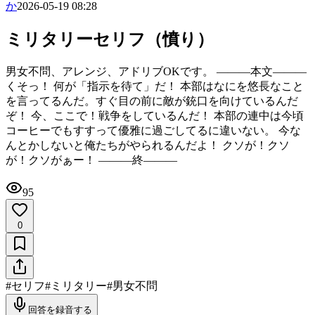
か
2026-05-19 08:28
ミリタリーセリフ（憤り）
男女不問、アレンジ、アドリブOKです。 ―――本文―――
くそっ！ 何が「指示を待て」だ！ 本部はなにを悠長なこと
を言ってるんだ。すぐ目の前に敵が銃口を向けているんだ
ぞ！ 今、ここで！戦争をしているんだ！ 本部の連中は今頃
コーヒーでもすすって優雅に過ごしてるに違いない。 今な
んとかしないと俺たちがやられるんだよ！ クソが！クソ
が！クソがぁー！ ―――終―――
95
0
#
セリフ
#
ミリタリー
#
男女不問
回答を録音する