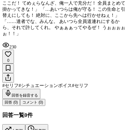
ここだ！ てめぇらなんざ、俺一人で充分だ！ 全員まとめて
掛かってきな！」 「…あいつらは俺が守る！ この生命と引
替えにしても！ 絶対に、ここから先へは行かせねぇ！」 ​
「……達者でな、みんな。 あいつら全員道連れにするか
ら、それで許してくれ。 やぁぁぁってやるぜ！ うぉぉぉぉ
ぉ！！」
230
0
#
セリフ
#
シチュエーションボイス
#
セリフ
回答を録音する
回答 (
0
)
コメント (
0
)
回答一覧
0
件