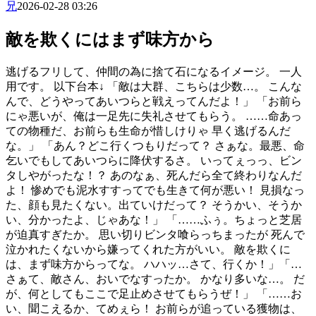
兄
2026-02-28 03:26
敵を欺くにはまず味方から
逃げるフリして、仲間の為に捨て石になるイメージ。 一人
用です。 以下台本↓ 「敵は大群、こちらは少数…。 こんな
んで、どうやってあいつらと戦えってんだよ！」 「お前ら
にゃ悪いが、俺は一足先に失礼させてもらう。 ……命あっ
ての物種だ、お前らも生命が惜しけりゃ 早く逃げるんだ
な。」 「あん？どこ行くつもりだって？ さぁな。最悪、命
乞いでもしてあいつらに降伏するさ。 いってぇっっ、ビン
タしやがったな！？ あのなぁ、死んだら全て終わりなんだ
よ！ 惨めでも泥水すすってでも生きて何が悪い！ 見損なっ
た、顔も見たくない。出ていけだって？ そうかい、そうか
い、分かったよ、じゃあな！」 「……ふぅ。ちょっと芝居
が迫真すぎたか。 思い切りビンタ喰らっちまったが 死んで
泣かれたくないから嫌ってくれた方がいい。 敵を欺くに
は、まず味方からってな。 ハハッ…さて、行くか！」 ​ 「…
さぁて、敵さん、おいでなすったか。 かなり多いな…。 だ
が、何としてもここで足止めさせてもらうぜ！」 「……お
い、聞こえるか、てめぇら！ お前らが追っている獲物は、