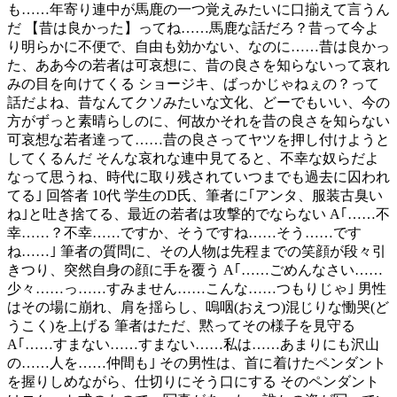
も……年寄り連中が馬鹿の一つ覚えみたいに口揃えて言うん
だ 【昔は良かった】ってね……馬鹿な話だろ？昔って今よ
り明らかに不便で、自由も効かない、なのに……昔は良かっ
た、ああ今の若者は可哀想に、昔の良さを知らないって哀れ
みの目を向けてくる ショージキ、ばっかじゃねぇの？って
話だよね、昔なんてクソみたいな文化、どーでもいい、今の
方がずっと素晴らしのに、何故かそれを昔の良さを知らない
可哀想な若者達って……昔の良さってヤツを押し付けようと
してくるんだ そんな哀れな連中見てると、不幸な奴らだよ
なって思うね、時代に取り残されていつまでも過去に囚われ
てる｣ 回答者 10代 学生のD氏、筆者に｢アンタ、服装古臭い
ね｣と吐き捨てる、最近の若者は攻撃的でならない A｢……不
幸……？不幸……ですか、そうですね……そう……です
ね……｣ 筆者の質問に、その人物は先程までの笑顔が段々引
きつり、突然自身の顔に手を覆う A｢……ごめんなさい……
少々……っ……すみません……こんな……つもりじゃ｣ 男性
はその場に崩れ、肩を揺らし、嗚咽(おえつ)混じりな慟哭(ど
うこく)を上げる 筆者はただ、黙ってその様子を見守る
A｢……すまない……すまない……私は……あまりにも沢山
の……人を……仲間も｣ その男性は、首に着けたペンダント
を握りしめながら、仕切りにそう口にする そのペンダント