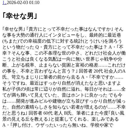
し
2026-02-03 01:10
｢幸せな男｣
｢幸せな男｣ ｢貴方にとって不幸だった事はなんですか｣ そん
な事を大勢の通行人にインタビューをし、最終的に最近巷
(ちまた)での幸福度の低下に対する統計(とうけい)を測ろう
という物だった Q・貴方にとって不幸だった事は？ A・｢不
幸？そんな事、この不条理な世の中さ、どれだけ社会人が働
こうと社会は良くなる気配は一向に無い 世界じゃ戦争や分
断、上がる税率、止まらない貧困と富裕の格差……これだけ
の事を、不幸と言わずなんと言う？｣ 回答者 20代 社会人のA
氏、苛立ちまじりに筆者の前から去る A・｢不幸ですか……
そうですね、最近はすっかり自然が消えたなと思いますよ
私が子供の頃は常に辺りが自然に溢れ、毎日がそれは……全
てが満ち輝いて見えていた、昔はホントに良かった でも今
は……開発が進みビルや建物が立ち並びすっかり自然が減っ
た、自然の素晴らしさを知らない若者が増えるのが……不幸
だと思うね｣ 回答者 60代 老人 B氏、筆者にまた今度｢良い風
景の見える丘を教える｣と提案してくれる、楽しみである
A・｢押し付け、ウザったいったら無いね、学校や家で