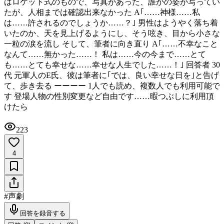
はロケット式のもので、写真があった、誰かの姿が写ってい
たが、人相までは確認出来なかった A｢……神様……私
は……許されるのでしょうか……？｣ 男性はようやく落ち着
いたのか、天を見上げるようにし、そう呟き、目から小さな
一粒の涙を流し そして、筆者に向き直り A｢……不幸なこと
なんて……無かった……！ 私は……今の今まで……とて
も……とても幸せな……幸せな人生でした……！｣ 回答者 30
代 元軍人のE氏、彼は筆者に｢では、良い幸せな日を｣と告げ
て、歩き去る ーーーー 1人でも読め、複数人でも利用可能で
す 登場人物の性別変更など自由です……暇つぶしに利用頂
けたら
223
4
#
声劇
回答を録音する