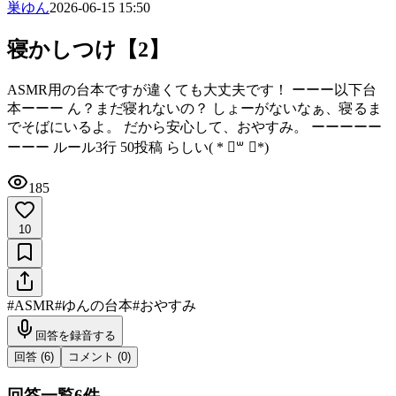
巣ゆん
2026-06-15 15:50
寝かしつけ【2】
ASMR用の台本ですが違くても大丈夫です！ ーーー以下台
本ーーー ん？まだ寝れないの？ しょーがないなぁ、寝るま
でそばにいるよ。 だから安心して、おやすみ。 ーーーーー
ーーー ルール3行 50投稿 らしい( * ॑꒳ ॑*)
185
10
#
ASMR
#
ゆんの台本
#
おやすみ
回答を録音する
回答 (
6
)
コメント (
0
)
回答一覧
6
件