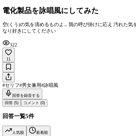
電化製品を詠唱風にしてみた
空(くう)の気を清めるものよ... 我の呼び掛けに応え 汚れた気
なり好きにしてください
322
11
#
セリフ
#
男女兼用
#
詠唱風
回答を録音する
回答 (
5
)
コメント (
0
)
回答一覧
5
件
人気順
新着順