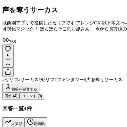
声を奪うサーカス
以前別アプリで投稿したセリフです アレンジOK 以下本文 ‪✂︎‬------
可視化マジック！ ほらほらそこのお嬢さん。 今から貴方様
366
6
#
セリフ
#
サーカス
#
セリフ
#
ファンタジー
#
声を奪うサーカス
回答を録音する
回答 (
4
)
コメント (
0
)
回答一覧
4
件
人気順
新着順