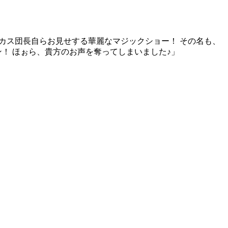
ぁさぁお立ち会い！ サーカス団長自らお見せする華麗なマジックショー！ その名も、
！ ほぉら、貴方のお声を奪ってしまいました♪」