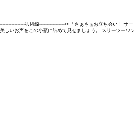
------------ｷﾘﾄﾘ線-----------------‪✂︎ 「さ
の美しいお声をこの小瓶に詰めて見せましょう。 スリーツーワン