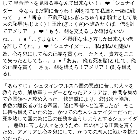
して 皇帝陛下を見限る事なんて出来ない！」 ❤️「シュナイ
ダー！ 今ならまだ間に合うわ！ 剣を捨てて私達と一緒に戦
って！」 ♠️「断る！ 不義不忠(ふぎふちゅう)は 騎士として最
大の恥辱(ちじょく)！ 玉座(ぎょくざ)へ進みたくば、俺を討
てアメリア！」 ❤️「もう、剣を交えるしか道はないの
ね…。」 ♠️「…すまない。 不器用な生き方しか出来ない俺
を許してくれ。」 ❤️「シュナイダー…。 私は私の理想の
為、心を鬼にして私の正義を貫くわ。 たとえ、貴方をここ
で失ったとしても…。」 ♠️「あぁ。 俺も死を賭(と)して、俺
の正義を貫く！ さぁ、剣を構えろ！アメリア！ (剣を構え
る)」
=============================================
「あらすじ」 シュタインフルス帝国の悪政に苦しむ人々を
救うため、解放軍リーダーとなったアメリアは、仲間を集め
て帝国領へと攻め入った。 快進撃により、砦は次々陥落、
多数の離反者が出る帝国。 遂に帝都へと進軍したが、そこ
に待ち構えていたのは、かつての恋人シュナイダーだった。
死を賭して国の為に己の任務を全うしようとするシュナイダ
ー。 悪政に苦しむ人々を救うため、己の信じる正義を貫く
ため、アメリアは心を鬼にして、かつての恋人に戦いを挑む
のだった…。