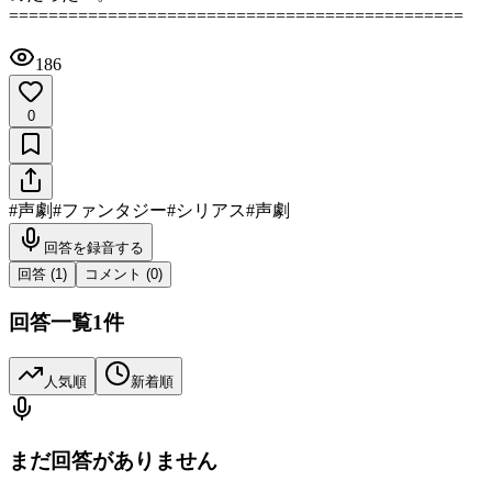
==============================================
186
0
#
声劇
#
ファンタジー
#
シリアス
#
声劇
回答を録音する
回答 (
1
)
コメント (
0
)
回答一覧
1
件
人気順
新着順
まだ回答がありません