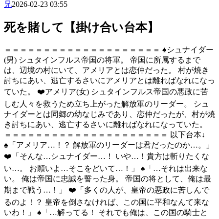
兄
2026-02-23 03:55
死を賭して【掛け合い台本】
＝＝＝＝＝＝＝＝＝＝＝＝＝＝＝＝＝＝＝＝ ♠️シュナイダー
(男) シュタインフルス帝国の将軍。 帝国に所属するまで
は、辺境の村にいて、アメリアとは恋仲だった。 村が焼き
討ちにあい、逃亡するさいにアメリアとは離ればなれになっ
ていた。 ❤️アメリア(女) シュタインフルス帝国の悪政に苦
しむ人々を救うため立ち上がった解放軍のリーダー。 シュ
ナイダーとは同郷の幼なじみであり、恋仲だったが、村が焼
き討ちにあい、逃亡するさいに離ればなれになっていた。
＝＝＝＝＝＝＝＝＝＝＝＝＝＝＝＝＝＝＝＝＝ 以下台本↓
♠️「アメリア…！？ 解放軍のリーダーは君だったのか…。」
❤️「そんな…シュナイダー…！ いや…！貴方は斬りたくな
い…。 お願いよ…そこをどいて…！」 ♠️「…それは出来な
い。 俺は帝国に忠誠を誓った身。 帝国の将として、俺は最
期まで戦う…！」 ❤️「多くの人が、皇帝の悪政に苦しんで
るのよ！？ 皇帝を倒さなければ、この国に平和なんて来な
いわ！」 ♠️「…解ってる！ それでも俺は、この国の騎士と