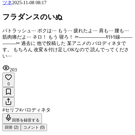
ツネ
2025-11-08 08:17
フラダンスのいぬ
パトラッシュ⋯ ボクは⋯ もう⋯ 疲れたよ⋯ 肩も⋯ 腰も⋯
筋肉痛だよ⋯ ネロ！ もう 寝ろ！ ‪✂︎‬------------------ｷﾘﾄﾘ線--------
---------‪✂︎ 過去に 他で投稿した 某アニメの パロディネタで
す。 もちろん 改変＆付け足しOKなので 読んでってくださ
い⋯
203
0
#
セリフ
#
パロディネタ
回答を録音する
回答 (
2
)
コメント (
0
)