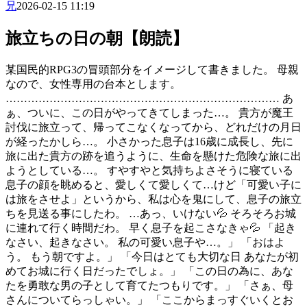
兄
2026-02-15 11:19
旅立ちの日の朝【朗読】
某国民的RPG3の冒頭部分をイメージして書きました。 母親
なので、女性専用の台本とします。
………………………………………………………………… あ
ぁ、ついに、この日がやってきてしまった…。 貴方が魔王
討伐に旅立って、帰ってこなくなってから、どれだけの月日
が経ったかしら…。 小さかった息子は16歳に成長し、先に
旅に出た貴方の跡を追うように、生命を懸けた危険な旅に出
ようとしている…。 すやすやと気持ちよさそうに寝ている
息子の顔を眺めると、愛しくて愛しくて…けど「可愛い子に
は旅をさせよ」というから、私は心を鬼にして、息子の旅立
ちを見送る事にしたわ。 …あっ、いけない💦 そろそろお城
に連れて行く時間だわ。 早く息子を起こさなきゃ💦 「起き
なさい、起きなさい。 私の可愛い息子や…。」 「おはよ
う。 もう朝ですよ。」 「今日はとても大切な日 あなたが初
めてお城に行く日だったでしょ。」 「この日の為に、あな
たを勇敢な男の子として育てたつもりです。」 「さぁ、母
さんについてらっしゃい。」 「ここからまっすぐいくとお