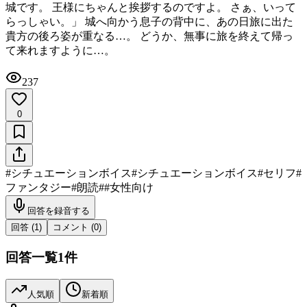
城です。 王様にちゃんと挨拶するのですよ。 さぁ、いって
らっしゃい。」 城へ向かう息子の背中に、あの日旅に出た
貴方の後ろ姿が重なる…。 どうか、無事に旅を終えて帰っ
て来れますように…。
237
0
#
シチュエーションボイス
#
シチュエーションボイス
#
セリフ
#
ファンタジー
#
朗読
#
#女性向け
回答を録音する
回答 (
1
)
コメント (
0
)
回答一覧
1
件
人気順
新着順