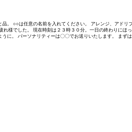
前を入れてください。 アレンジ、アドリブ大歓迎 以下本文 ✂︎‬--------
疲れ様でした。 現在時刻は２３時３０分。一日の終わりにほっ
うに。 パーソナリティーは〇〇でお送りいたします。 まず