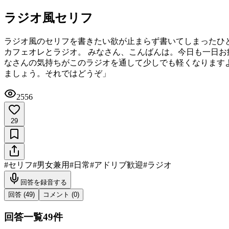
ラジオ風セリフ
‪ラジオ風のセリフを書きたい欲が止まらず書いてしまったひと品。 ○○は任意の名
カフェオレとラジオ。 みなさん、こんばんは。今日も一日お
なさんの気持ちがこのラジオを通して少しでも軽くなりますよ
ましょう。それではどうぞ」
2556
29
#
セリフ
#
男女兼用
#
日常
#
アドリブ歓迎
#
ラジオ
回答を録音する
回答 (
49
)
コメント (
0
)
回答一覧
49
件