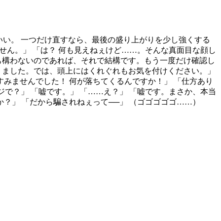
いい。 一つだけ直すなら、最後の盛り上がりを少し強くする
せん。」 「は？ 何も見えねぇけど……。そんな真面目な顔し
も構わないのであれば、それで結構です。もう一度だけ確認し
りました。では、頭上にはくれぐれもお気を付けください。」
すみませんでした！ 何が落ちてくるんですか！」 「仕方あり
マジで？」 「嘘です。」 「……え？」 「嘘です。まさか、本当
？」 「だから騙されねぇって──」 （ゴゴゴゴゴ……）