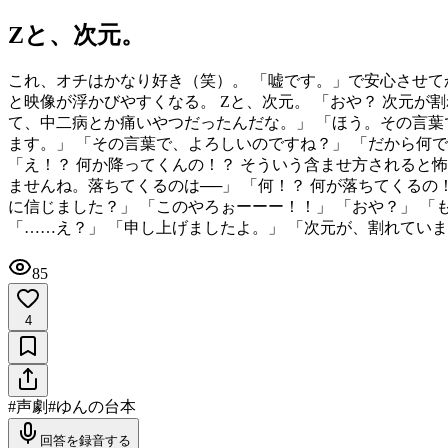
Zと、次元。
これ、オチはかなり好き（笑）。 「嘘です。」で安心させて
と映像が浮かびやすくなる。 Zと、次元。 「おや？ 次元
て、中二病とか痛いやつだったんだな。」 「ほう。その言葉
ます。」 「その言葉で、よろしいのですね？」 「だから何
「え！？ 何か降ってくんの！？ そういう含ませ方されると怖
ませんね。落ちてくるのは──」 「何！？ 何が落ちてくるの！
に信じました？」 「このやろぉーーー！！」 「おや？」 「
「……え？」 「申し上げましたよ。」 「次元が、割れてい
85
4
#
声劇
#
ゆんの台本
回答を録音する