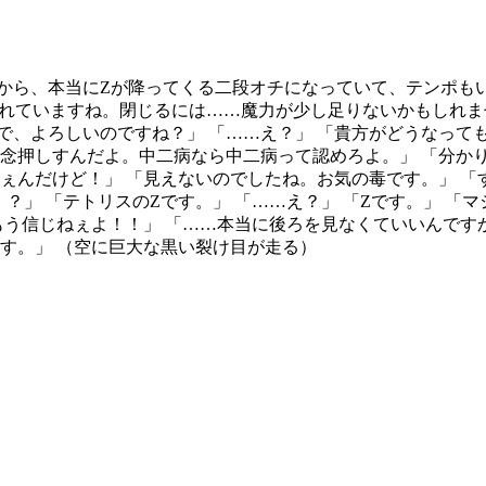
から、本当にZが降ってくる二段オチになっていて、テンポも
が割れていますね。閉じるには……魔力が少し足りないかもしれま
で、よろしいのですね？」 「……え？」 「貴方がどうなって
で念押しすんだよ。中二病なら中二病って認めろよ。」 「分か
ぇんだけど！」 「見えないのでしたね。お気の毒です。」 「
？」 「テトリスのZです。」 「……え？」 「Zです。」 「
もう信じねぇよ！！」 「……本当に後ろを見なくていいんですか
ます。」 （空に巨大な黒い裂け目が走る）