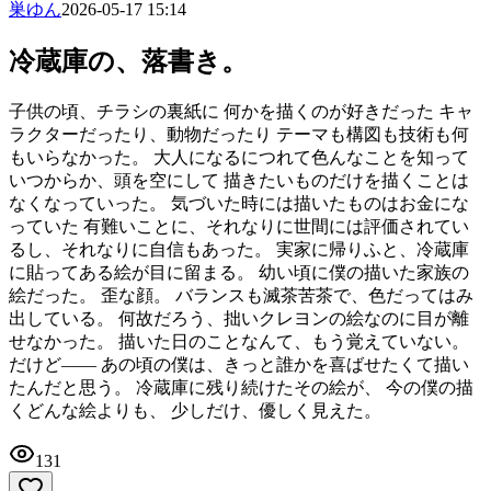
巣ゆん
2026-05-17 15:14
冷蔵庫の、落書き。
子供の頃、チラシの裏紙に 何かを描くのが好きだった キャ
ラクターだったり、動物だったり テーマも構図も技術も何
もいらなかった。 大人になるにつれて色んなことを知って
いつからか、頭を空にして 描きたいものだけを描くことは
なくなっていった。 気づいた時には描いたものはお金にな
っていた 有難いことに、それなりに世間には評価されてい
るし、それなりに自信もあった。 実家に帰りふと、冷蔵庫
に貼ってある絵が目に留まる。 幼い頃に僕の描いた家族の
絵だった。 歪な顔。 バランスも滅茶苦茶で、色だってはみ
出している。 何故だろう、拙いクレヨンの絵なのに目が離
せなかった。 描いた日のことなんて、もう覚えていない。
だけど―― あの頃の僕は、きっと誰かを喜ばせたくて描い
たんだと思う。 冷蔵庫に残り続けたその絵が、 今の僕の描
くどんな絵よりも、 少しだけ、優しく見えた。
131