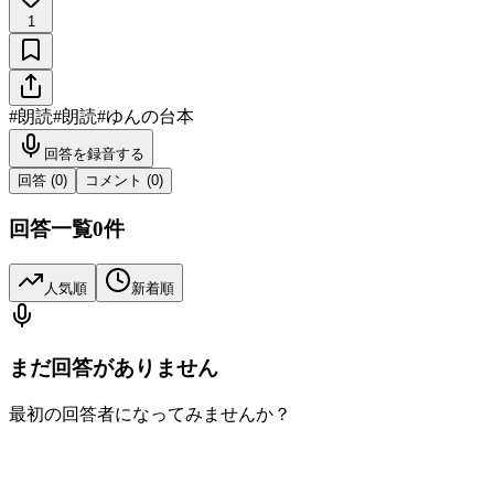
1
#
朗読
#
朗読
#
ゆんの台本
回答を録音する
回答 (
0
)
コメント (
0
)
回答一覧
0
件
人気順
新着順
まだ回答がありません
最初の回答者になってみませんか？