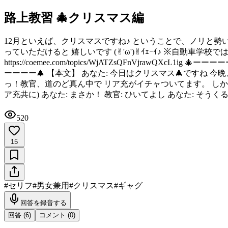
路上教習 🎄クリスマス編
12月といえば、クリスマスですね♪ ということで、ノリと勢
っていただけると 嬉しいです (✌︎'ω')✌︎ｲｪｰｲ♪ ※自動
https://coemee.com/topics/WjATZsQFnVjra
ーーーー🎄 【本文】 あなた: 今日はクリスマス🎄ですね 今
っ！教官、道のど真ん中で リア充がイチャついてます。 しかも無
ア充共に) あなた: まさか！ 教官: ひいてよし あなた: そうく
520
15
#
セリフ
#
男女兼用
#
クリスマス
#
ギャグ
回答を録音する
回答 (
6
)
コメント (
0
)