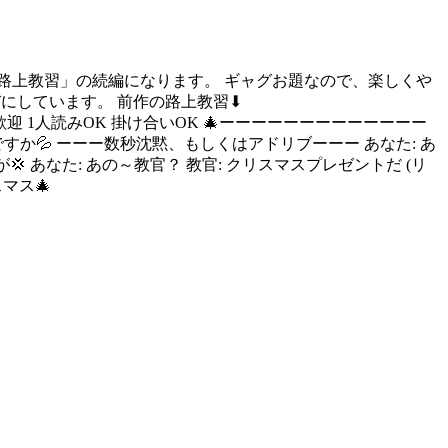
「路上教習」の続編になります。 ギャグお題なので、楽しくや
官呼びにしています。 前作の路上教習⬇
ンジOK 男女歓迎 1人読みOK 掛け合いOK 🎄ーーーーーーーーーーーーー
ですか💦 ーーー数秒沈黙、もしくはアドリブーーー あなた: あ
 あなた: あの～教官？ 教官: クリスマスプレゼントだ (リ
スマス🎄