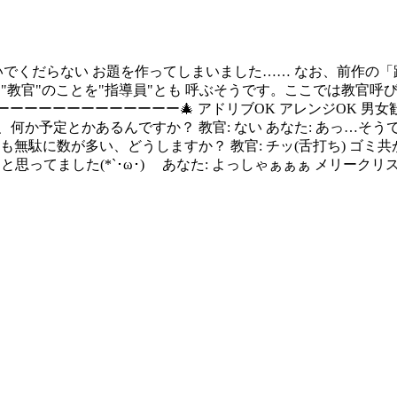
いでくだらない お題を作ってしまいました…… なお、前作の
車学校では"教官"のことを"指導員"とも 呼ぶそうです。ここでは教
wQXcL1ig 🎄ーーーーーーーーーーーーーーーーー🎄 アドリブOK アレ
晩、何か予定とかあるんですか？ 教官: ない あなた: あっ…そう
駄に数が多い、どうしますか？ 教官: チッ(舌打ち) ゴミ共が💢
ると思ってました(*`･ω･)ゞ あなた: よっしゃぁぁぁ メリークリ