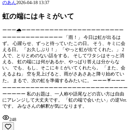
のあん
2026-04-18 13:37
虹の端にはキミがいて
ーーー🌧️ーーーーーーーーーーーーーーーーーーーーーー
ーーーーーーーーーーーーー 「雨！」 今日は虹が出るは
ず。 心躍らせ、ずっと待っていたこの日。 そう、キミに会
える日。 「お久しぶり！」 「やっと虹が出てくれた。」 2
人で、とりとめのない話をする。 そしてワタシはそっと消
える。 虹の端には何があるか、やっぱり答えは分からな
い。 でも、もし、そこにキミがいてくれたら。 「また、会
えるよね」 空を見上げると、雨がさあさあと降り始めてい
た。 まるで、次の虹を準備するみたいに。 ーーー☔ーーー
ーーーーーーーーーーーーーーーーーーーーーーーーーーー
ーーーーー 私のお題は、一人称や語尾などの言い方は自由
にアレンジして大丈夫です。 「虹の端で会いたい」の逆Ver.
です。 みなさんの解釈が気になります。
248