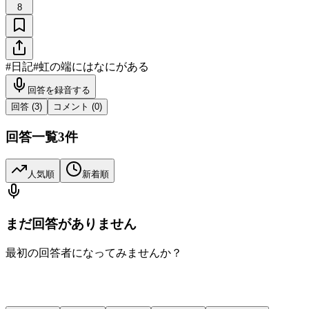
8
#
日記
#
虹の端にはなにがある
回答を録音する
回答 (
3
)
コメント (
0
)
回答一覧
3
件
人気順
新着順
まだ回答がありません
最初の回答者になってみませんか？