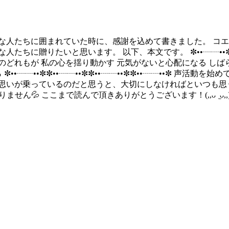
切な人たちに囲まれていた時に、感謝を込めて書きました。 コ
に贈りたいと思います。 以下、本文です。 ✼••┈┈••✼✼••┈
そのどれもが 私の心を揺り動かす 元気がないと心配になる しば
••┈┈••✼✼••┈┈••✼✼••┈┈••✼✼••┈┈••✼ 声
思いが乗っているのだと思うと、大切にしなければといつも思う
💦 ここまで読んで頂きありがとうございます！(,,ᴗ ̫ᴗ,,)ꕤ