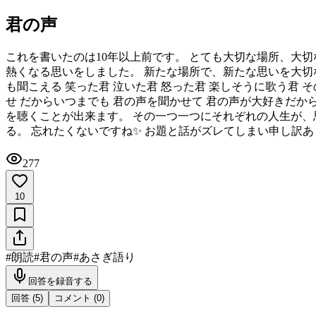
君の声
これを書いたのは10年以上前です。 とても大切な場所、大
熱くなる思いをしました。 新たな場所で、新たな思いを大切な人たち
も聞こえる 笑った君 泣いた君 怒った君 楽しそうに歌う君 
せ だからいつまでも 君の声を聞かせて 君の声が大好きだから ✼
を聴くことが出来ます。 その一つ一つにそれぞれの人生が、
る。 忘れたくないですね✨ お題と話がズレてしまい申し訳ありません
277
10
#
朗読
#
君の声
#
あさぎ語り
回答を録音する
回答 (
5
)
コメント (
0
)