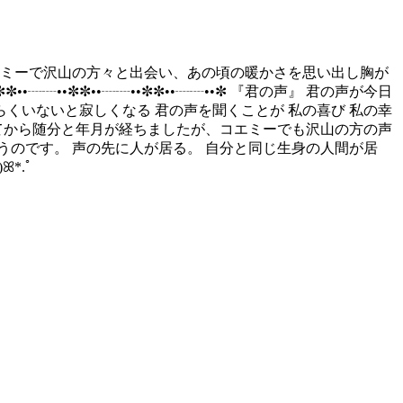
エミーで沢山の方々と出会い、あの頃の暖かさを思い出し胸が
┈••✼✼••┈┈••✼✼••┈┈••✼ 『君の声』 君の声が今日
らくいないと寂しくなる 君の声を聞くことが 私の喜び 私の幸
活動を始めてから随分と年月が経ちましたが、コエミーでも沢山の方の声
のです。 声の先に人が居る。 自分と同じ生身の人間が居
*.ﾟ