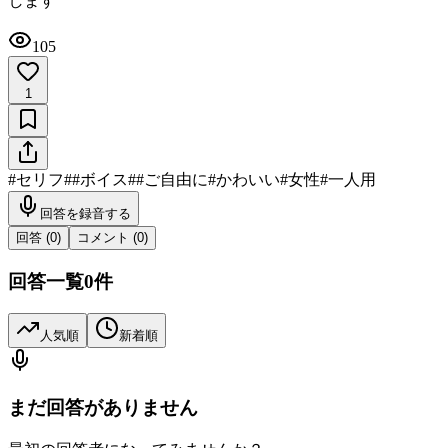
します
105
1
#
セリフ
#
#ボイス
#
#ご自由に
#
かわいい
#
女性
#
一人用
回答を録音する
回答 (
0
)
コメント (
0
)
回答一覧
0
件
人気順
新着順
まだ回答がありません