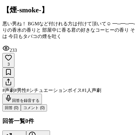
【煙-smoke-】
悪い男ね！ BGMなど付けれる方は付けて頂いて☺️ ━─━─
りの香水の香りと 部屋中に香る君の好きなコーヒーの香り 
は 今日もタバコの煙を吐く
233
3
#
声劇
#
男性
#
シチュエーションボイス
#
1人声劇
回答を録音する
回答 (
0
)
コメント (
0
)
回答一覧
0
件