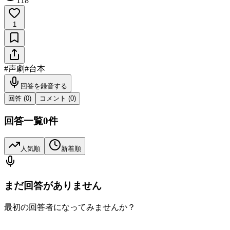
118
1
#
声劇
#
台本
回答を録音する
回答 (
0
)
コメント (
0
)
回答一覧
0
件
人気順
新着順
まだ回答がありません
最初の回答者になってみませんか？