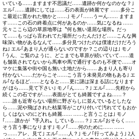
いている……ますます不思議だ……遺跡か何かなのかな？｣
エル｢……遺跡にしては……石の表面が綺麗です ……多分こ
こ最近に置かれた物かと……｣ モノ｢……うーん…… ますま
す……この石の終着点に何があるのか……気になるね ……
元々ここら辺の草原地帯は〝何も無い退屈な場所〟だっ
て……もっぱら言われてた場所だったんだけど……こんな興
味深い物があるなんて……多分見つけたのは僕達だけだろう
ね｣ エル｢あまり人が通らないのですか？この辺りは｣ モノ
｢うん、ご覧のように、どこまでも草原が続いていて……道
も舗装されてないから馬車や馬で通行するのも不便で……オ
マケに集落や街や国も無い土地だから…… あまり人も寄り
付かない……だからこそ……こう言う未発見の物もある｣ エ
ル｢なるほど……となると……更に謎は深まる話になります
が ほら……見て下さい｣ モノ｢ん……？｣ エル｢……先程から
続くこの石ですが……表面がとても綺麗ですよね……？
……誰も近寄らない場所に野ざらしに並んでいるとしたな
ら……泥や飛ばされた枯葉等がこびり付いて汚れててもおか
しくはないのにどれも綺麗…… ……と言うことは｣ モノ
｢……誰かが〝手入れ〟している……？｣ エル｢おそらく……
そう言う事になります｣ モノ｢……何のために…… ……
っ……アレ、見て｣ エル｢……人？｣ モノ｢行ってみよう｣ 2人