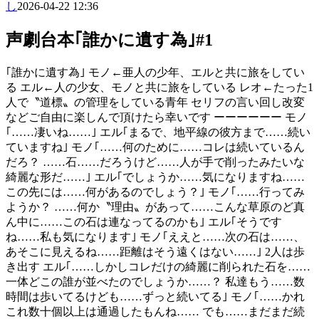
し
2026-04-22 12:36
声劇台本｢誰かに遺す為｣#1
｢誰かに遺す為｣ モノ←亜人の少年、エルと共に旅をしてい
る エル←人の少女、モノと共に旅をしている レオ←たった1
人で〝道標〟の管理をしている青年 セリフの言い回し改変
などご自由に楽しんで頂けたら幸いです ーーーーーー モノ
｢……凄いね……｣ エル｢まるで、地平線の彼方まで……続い
ていますね｣ モノ｢……何のために……コレは続いているん
だろ？ ……石……だろうけど……人が手で削ったみたいな
綺麗な形だ……｣ エル｢でしょうか……気になりますね……
この先には……何があるのでしょう？｣ モノ｢……行ってみ
ようか？ ……何か〝理由〟があって……こんな草原のど真
ん中に……この石は連なってるのかも｣ エル｢そうです
ね……私も気になります｣ モノ｢ええと……次の石は……、
あそこに見えるね……距離はそう遠くはない……｣ 2人は歩
き出す エル｢……しかしコレだけの綺麗に削られた石を……
一体どこの誰が並べたのでしょうか……？ 私達もう……数
時間は歩いてるけども……ずっと続いてる｣ モノ｢……かれ
これ数十個以上は通過したもんね…… でも……まだまだ続