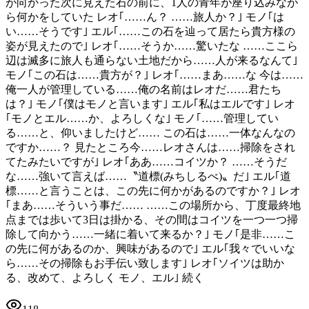
が向かった次に見えた石の前に、1人の青年が座り込みなが
ら何かをしていた レオ｢……ん？ ……旅人か？｣ モノ｢は
い……そうです｣ エル｢……この石を辿って居たら貴方様の
姿が見えたので｣ レオ｢……そうか……驚いたな ……ここら
辺は滅多に旅人も通らない土地だから……人が来るなんて｣
モノ｢この石は……貴方が？｣ レオ｢……まあ……な 今は……
俺一人が管理している……俺の名前はレオだ……君たち
は？｣ モノ｢僕はモノと言います｣ エル｢私はエルです｣ レオ
｢モノとエル……か、よろしくな｣ モノ｢……管理してい
る……と、仰いましたけど…… この石は……一体なんなの
ですか……？ 見たところ今……レオさんは……掃除をされ
てたみたいですが｣ レオ｢ああ……コイツか？ ……そうだ
な……強いて言えば……〝道標(みちしるべ)〟だ｣ エル｢道
標……と言うことは、この先に何かがあるのですか？｣ レオ
｢まあ……そういう事だ…… ……この場所から、丁度最終地
点までは歩いて3日は掛かる、その間はコイツを一つ一つ掃
除して向かう……一緒に着いて来るか？｣ モノ｢是非……こ
の先に何があるのか、興味があるので｣ エル｢我々でいいな
ら……その掃除もお手伝い致します｣ レオ｢ソイツは助か
る、改めて、よろしく モノ、エル｣ 続く