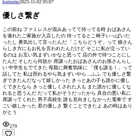
komomo
2025-11-02 05:07
優しさ繋ぎ
この前ね ファミレスが混みあってて待ってる時 おばあさん
を連れたご家族が入店したの 待ってるとこ椅子いっぱいだ
ったし 勇気出して言ったんだ 「こちらどうぞ」って 娘さん
らしき方にもお礼を言われたんだけど そこに私が立ってい
るのは お互い気まずいかなと思って 店の外で待つことにし
たんだ そしたら何故か 席譲ったおばあさんのお孫さんらし
い 中学生もでてきた 母親に興奮気味に 「僕も譲る！」って
話してた 私は照れるやら気まずいやら…ふふ でも優しさ繋
ぎできたんだなって嬉しかった きっとあの子も誰かに優し
くできたなら きっと優しくされた人も また誰かに優しくな
れると思うんだ だって私がそうだったから 具合の悪い私に
席譲ってくれた 男子高校生 誰も見向きしなかった電車で す
ごい嬉しかった 君の優しさ 繋ぐことできたよ あの時はあり
がとう
279