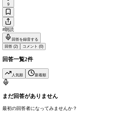
9
#
朗読
回答を録音する
回答 (
2
)
コメント (
0
)
回答一覧
2
件
人気順
新着順
まだ回答がありません
最初の回答者になってみませんか？