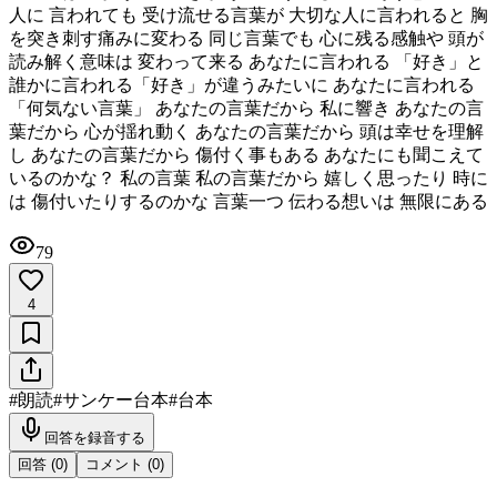
人に 言われても 受け流せる言葉が 大切な人に言われると 胸
を突き刺す痛みに変わる 同じ言葉でも 心に残る感触や 頭が
読み解く意味は 変わって来る あなたに言われる 「好き」と
誰かに言われる「好き」が違うみたいに あなたに言われる
「何気ない言葉」 あなたの言葉だから 私に響き あなたの言
葉だから 心が揺れ動く あなたの言葉だから 頭は幸せを理解
し あなたの言葉だから 傷付く事もある あなたにも聞こえて
いるのかな？ 私の言葉 私の言葉だから 嬉しく思ったり 時に
は 傷付いたりするのかな 言葉一つ 伝わる想いは 無限にある
79
4
#
朗読
#
サンケー台本
#
台本
回答を録音する
回答 (
0
)
コメント (
0
)