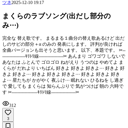
ツネ
2025-12-10 19:17
まくらのラブソング(出だし部分の
み⋯)
完全な 替え歌です。 まるまる１曲分の替え歌あるけど 出だ
しのサビの部分＋‪α のみの 発表にします。 評判が良ければ
全曲バージョンも出そうと思います。 以下、本題です。 ‪✂︎‬--
----------------ｷﾘﾄﾘ線-----------------‪✂︎ あんまり ゴワゴワ しないで
あなたは ふとんで ゴロゴロ ねがえり うつのは やめてよ ま
くらが だれより いちばん 好きよ 好きよ 好きよ⋯ 好きよ 好
きよ 好きよ⋯ 好きよ 好きよ 好きよ⋯ 好きよ 好きよ 好き
よ⋯ 星たちが かがやく 夜ふけ⋯ 眠れない ひるねを し過ぎ
で 愛しても まくらは 知らんぷりで 気がつけば 朝の 六時で
す ‪✂︎‬------------------ｷﾘﾄﾘ線-----------------‪✂︎
312
3