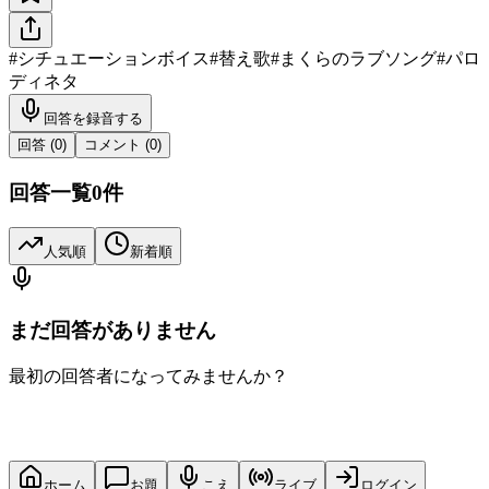
#
シチュエーションボイス
#
替え歌
#
まくらのラブソング
#
パロ
ディネタ
回答を録音する
回答 (
0
)
コメント (
0
)
回答一覧
0
件
人気順
新着順
まだ回答がありません
最初の回答者になってみませんか？
ホーム
お題
こえ
ライブ
ログイン