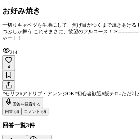
お好み焼き
千切りキャベツを生地にして、焦げ目がつくまで焼きあげる 
つぶしが舞う これぞまさに、欲望のフルコース！ ‪✂︎‬-----------
ゃー！！
214
4
#
セリフ
#
アドリブ・アレンジOK
#
初心者歓迎
#
飯テロ
#
ただ叫
回答を録音する
回答 (
3
)
コメント (
0
)
回答一覧
3
件