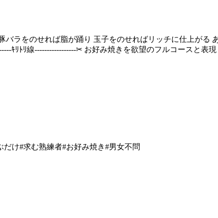
豚バラをのせれば脂が踊り 玉子をのせればリッチに仕上がる 
-------ｷﾘﾄﾘ線-----------------‪✂︎ お好み焼きを欲望
ぶだけ
#
求む熟練者
#
お好み焼き
#
男女不問