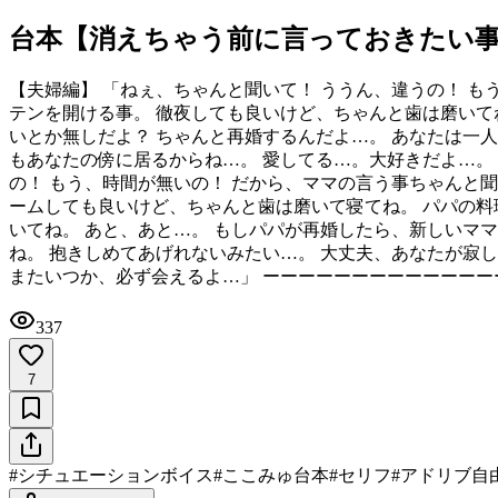
台本【消えちゃう前に言っておきたい
【夫婦編】 「ねぇ、ちゃんと聞いて！ ううん、違うの！ も
テンを開ける事。 徹夜しても良いけど、ちゃんと歯は磨いて
いとか無しだよ？ ちゃんと再婚するんだよ…。 あなたは一
もあなたの傍に居るからね…。 愛してる…。大好きだよ…。 
の！ もう、時間が無いの！ だから、ママの言う事ちゃんと
ームしても良いけど、ちゃんと歯は磨いて寝てね。 パパの料
いてね。 あと、あと…。 もしパパが再婚したら、新しいマ
ね。 抱きしめてあげれないみたい…。 大丈夫、あなたが寂
またいつか、必ず会えるよ…」 ーーーーーーーーーーーー
337
7
#
シチュエーションボイス
#
ここみゅ台本
#
セリフ
#
アドリブ自