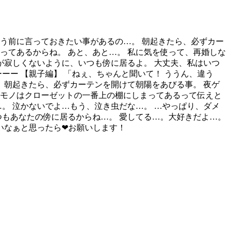
ゃう前に言っておきたい事があるの…。 朝起きたら、必ずカー
ってあるからね。 あと、あと…。 私に気を使って、再婚しな
が寂しくないように、いつも傍に居るよ。 大丈夫、私はいつ
ーー 【親子編】 「ねぇ、ちゃんと聞いて！ ううん、違う
 朝起きたら、必ずカーテンを開けて朝陽をあびる事。 夜ゲ
なモノはクローゼットの一番上の棚にしまってあるって伝えと
。 泣かないでよ…もう、泣き虫だな…。 …やっぱり、ダメ
つもあなたの傍に居るからね…。 愛してる…。大好きだよ…。
いなぁと思ったら❤お願いします！