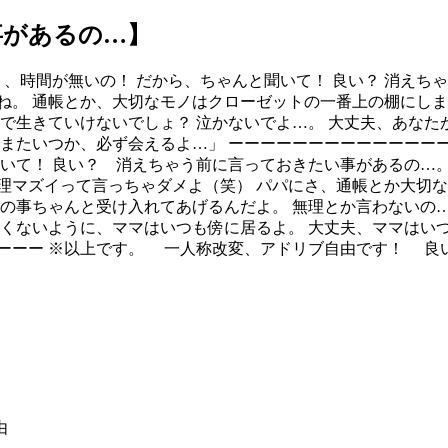
事があるの…】
う、時間が無いの！ だから、ちゃんと聞いて！ 良い？ 消えち
ね。 通帳とか、大切なモノはクローゼットの一番上の棚にしま
人で生きていけないでしょ？ 泣かないでよ…。 大丈夫、あなた
またいつか、必ず会えるよ…」 ーーーーーーーーーーーーーー
聞いて！ 良い？ 消えちゃう前に言っておきたい事があるの…。
理マズイって言っちゃダメよ（笑） パパにさ、通帳とか大切
マの事ちゃんと受け入れてあげるんだよ。 無理とか言わないの…
しくないように、ママはいつも傍に居るよ。 大丈夫、ママはい
ーーーー ※以上です。 一人称改変、アドリブ自由です！ 良
由