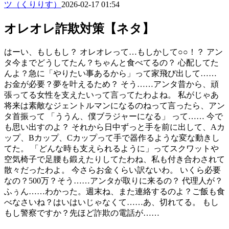
ツ（くりりす）
2026-02-17 01:54
オレオレ詐欺対策【ネタ】
はーい、もしもし？ オレオレって…もしかして○○！？ アン
タ今までどうしてたん？ちゃんと食べてるの？ 心配してた
んよ？急に「やりたい事あるから」って家飛び出して……
お金が必要？夢を叶えるため？ そう……アンタ昔から、頑
張ってる女性を支えたいって言ってたわよね。 私がじゃあ
将来は素敵なジェントルマンになるのねって言ったら、アン
タ首振って 「ううん、僕ブラジャーになる」 って…… 今で
も思い出すのよ？ それから日中ずっと手を前に出して、Aカ
ップ、Bカップ、Cカップって手で器作るような変な動きし
てた。 「どんな時も支えられるように」ってスクワットや
空気椅子で足腰も鍛えたりしてたわね、私も付き合わされて
散々だったわよ。 今さらお金くらい訳ないわ。 いくら必要
なの？500万？そう……アンタが取りに来るの？ 代理人が？
ふぅん……わかった。週末ね、また連絡するのよ？ご飯も食
べなさいね？はいはいじゃなくて……あ、切れてる。 もし
もし警察ですか？先ほど詐欺の電話が……