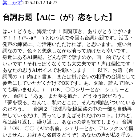
棠 かず
2025-10-12 14:27
台詞お題【AIに（が）恋をした】
はい！どうも、海棠です！ 閲覧頂き、ありがとうございま
す！！！(*- -)(*_ _) とゆう訳で今回も台詞お題です。活舌・
発声の練習に、ご活用いただければ、と思います。 短い台
詞なので、色々と想像しながら演って頂けたら幸いです。
身近にあるAI機能。どんな声で話すのか。画一的でなくて
いいです！それっぽくなくても大丈夫です！声は個性です！
あなたの思うAIボイスでお願いします！！ 以下、お題 （台
詞間の（）内はト書き、または掛け合いの相手の台詞として
参考にしていただくだけでOKです。あ、勿論、読んで頂い
ても構いません。） （OK、〇〇シリーとか、シェリーと
か、 台詞１「あぁ、また夢を観た。どうゆう訳だろう。
「夢を観る」なんて、私のどこに、そんな機能がついている
のだろう。」 台詞２「拡張型記憶回路の中の一部を自動再
生しているだけ、言ってしまえばそれだけのコト。けれど、
私は繰り返し、繰り返し、あなたの夢を観てしまう」 台詞
３「OK、〇〇（AIの名前。シェリーとか、アレックスで構
いません、お好きな名前をどうぞ）あなたの声が私を呼ぶ。