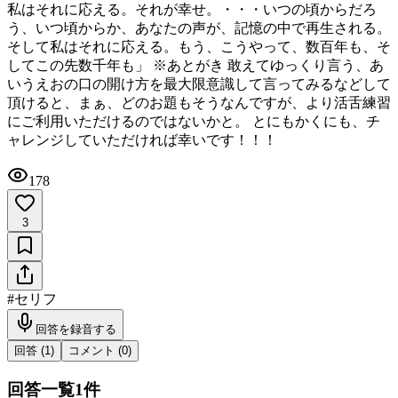
私はそれに応える。それが幸せ。・・・いつの頃からだろ
う、いつ頃からか、あなたの声が、記憶の中で再生される。
そして私はそれに応える。もう、こうやって、数百年も、そ
してこの先数千年も」 ※あとがき 敢えてゆっくり言う、あ
いうえおの口の開け方を最大限意識して言ってみるなどして
頂けると、まぁ、どのお題もそうなんですが、より活舌練習
にご利用いただけるのではないかと。 とにもかくにも、チ
ャレンジしていただければ幸いです！！！
178
3
#
セリフ
回答を録音する
回答 (
1
)
コメント (
0
)
回答一覧
1
件