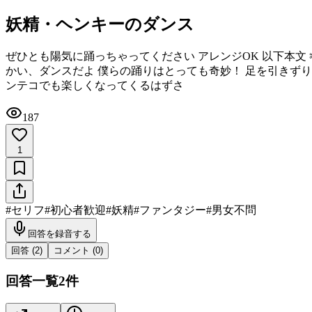
妖精・ヘンキーのダンス
ぜひとも陽気に踊っちゃってください アレンジOK 以下本文 ‪✂︎‬-----
かい、ダンスだよ 僕らの踊りはとっても奇妙！ 足を引きずり
ンテコでも楽しくなってくるはずさ
187
1
#
セリフ
#
初心者歓迎
#
妖精
#
ファンタジー
#
男女不問
回答を録音する
回答 (
2
)
コメント (
0
)
回答一覧
2
件