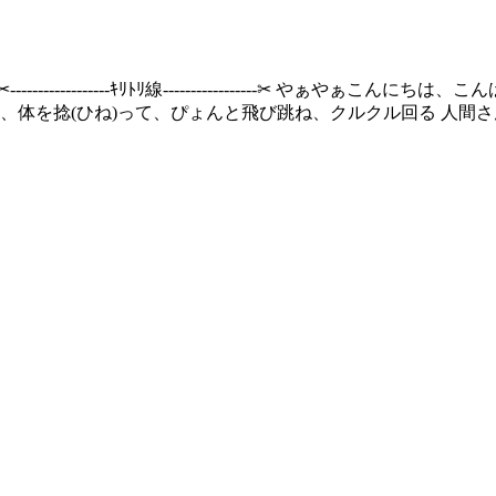
-------------ｷﾘﾄﾘ線-----------------‪✂︎ やぁ
、体を捻(ひね)って、ぴょんと飛び跳ね、クルクル回る 人間