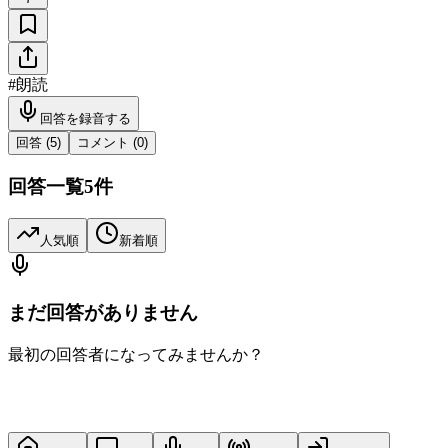
#
朗読
回答を録音する
回答 (
5
)
コメント (
0
)
回答一覧
5
件
人気順
新着順
まだ回答がありません
最初の回答者になってみませんか？