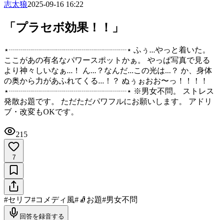
志太狼
2025-09-16 16:22
「プラセボ効果！！」
⋆┈┈┈┈┈┈┈┈┈┈┈┈┈┈┈⋆ ふぅ...やっと着いた。
ここがあの有名なパワースポットかぁ。 やっぱ写真で見る
より神々しいなぁ...！ ん...？なんだ...この光は...？ か、身体
の奥から力があふれてくる...！？ ぬぅぉおお〜っ！！！！
⋆┈┈┈┈┈┈┈┈┈┈┈┈┈┈┈⋆ ※男女不問。 ストレス
発散お題です。 ただただパワフルにお願いします。 アドリ
ブ・改変もOKです。
215
7
#
セリフ
#
コメディ風
#
🧦お題
#
男女不問
回答を録音する