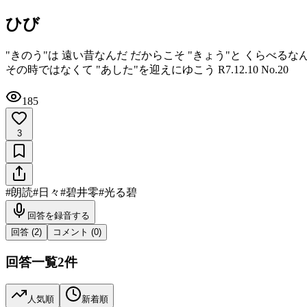
ひび
"きのう"は 遠い昔なんだ だからこそ "きょう"と くらべる
その時ではなくて "あした"を迎えにゆこう R7.12.10 No.20
185
3
#
朗読
#
日々
#
碧井零
#
光る碧
回答を録音する
回答 (
2
)
コメント (
0
)
回答一覧
2
件
人気順
新着順