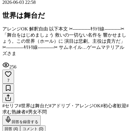
2026-06-03 22:58
世界は舞台だ
アレンジOK 解釈自由 以下本文 ‪✂︎‬------------ｷﾘﾄﾘ線-----------‪✂︎
「舞台をはじめましょう 救いの一切ない名作を 響かせまし
ょう。この世界（ホール）に 演目は悲劇。主役は貴方だ」 ‪
✂︎‬------------ｷﾘﾄﾘ線-----------‪✂︎ サムネイル…ゲームマテリアル
ズさま
256
7
#
セリフ
#
世界は舞台だ
#
アドリブ・アレンジOK
#
初心者歓迎
#
求む熟練者
#
男女不問
回答を録音する
回答 (
4
)
コメント (
0
)