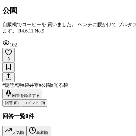
公園
自販機でコーヒーを 買いました。 ベンチに腰かけて プルタ
ます。 R4.6.11 No.9
102
3
#
朗読
#
詩
#
碧井零
#
公園
#
光る碧
回答を録音する
回答 (
0
)
コメント (
0
)
回答一覧
0
件
人気順
新着順