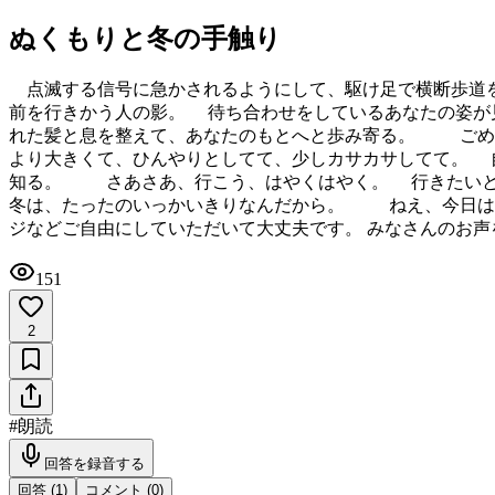
ぬくもりと冬の手触り
点滅する信号に急かされるようにして、駆け足で横断歩道を
前を行きかう人の影。 待ち合わせをしているあなたの姿
れた髪と息を整えて、あなたのもとへと歩み寄る。 ごめ
より大きくて、ひんやりとしてて、少しカサカサしてて。 
知る。 さあさあ、行こう、はやくはやく。 行きたいと
冬は、たったのいっかいきりなんだから。 ねえ、今日はど
ジなどご自由にしていただいて大丈夫です。 みなさんのお声
151
2
#
朗読
回答を録音する
回答 (
1
)
コメント (
0
)